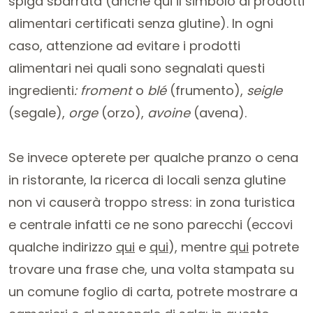
spiga sbarrata (anche qui il simbolo di prodotti
alimentari certificati senza glutine). In ogni
caso, attenzione ad evitare i prodotti
alimentari nei quali sono segnalati questi
ingredienti
: froment
o
blé
(frumento),
seigle
(segale),
orge
(orzo),
avoine
(avena).
Se invece opterete per qualche pranzo o cena
in ristorante, la ricerca di locali senza glutine
non vi causerà troppo stress: in zona turistica
e centrale infatti ce ne sono parecchi (eccovi
qualche indirizzo
qui
e
qui
), mentre
qui
potrete
trovare una frase che, una volta stampata su
un comune foglio di carta, potrete mostrare a