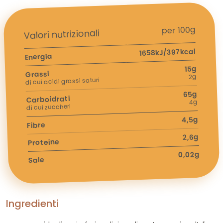
per 100g
Valori nutrizionali
1658kJ/397kcal
Energia
15g
Grassi
2g
di cui acidi grassi saturi
65g
Carboidrati
4g
di cui zuccheri
4,5g
Fibre
2,6g
Proteine
0,02g
Sale
Ingredienti