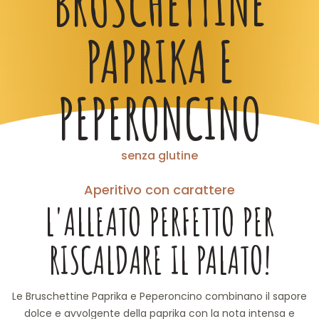
BRUSCHETTINE
PAPRIKA E
PEPERONCINO
senza glutine
Aperitivo con carattere
L'ALLEATO PERFETTO PER
RISCALDARE IL PALATO!
Le Bruschettine Paprika e Peperoncino combinano il sapore
dolce e avvolgente della paprika con la nota intensa e