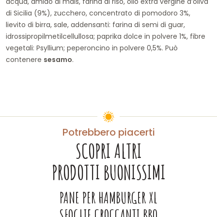
acqua, amido di mais, farina di riso, olio extra vergine d’oliva
di Sicilia (9%), zucchero, concentrato di pomodoro 3%,
lievito di birra, sale, addensanti: farina di semi di guar,
idrossipropilmetilcellullosa; paprika dolce in polvere 1%, fibre
vegetali: Psyllium; peperoncino in polvere 0,5%. Può
contenere
sesamo
.
Potrebbero piacerti
SCOPRI ALTRI
PRODOTTI BUONISSIMI
PANE PER HAMBURGER XL
SFOGLIE CROCCANTI BBQ