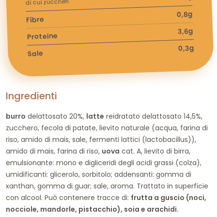
di cui zuccheri
0,8g
Fibre
3,6g
Proteine
0,3g
Sale
Ingredienti
burro
delattosato 20%,
latte
reidratato delattosato 14,5%,
zucchero, fecola di patate, lievito naturale (acqua, farina di
riso, amido di mais, sale, fermenti lattici (lactobacillus)),
amido di mais, farina di riso,
uova
cat. A, lievito di birra,
emulsionante: mono e digliceridi degli acidi grassi (colza),
umidificanti: glicerolo, sorbitolo; addensanti: gomma di
xanthan, gomma di guar; sale, aroma. Trattato in superficie
con alcool. Può contenere tracce di:
frutta a guscio (noci,
nocciole, mandorle, pistacchio), soia e arachidi.