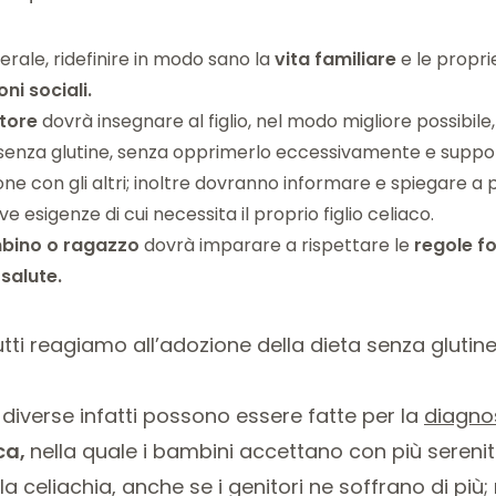
erale, ridefinire in modo sano la
vita familiare
e le propr
oni sociali.
tore
dovrà insegnare al figlio, nel modo migliore possibile,
 senza glutine, senza opprimerlo eccessivamente e suppor
one con gli altri; inoltre dovranno informare e spiegare a 
ve esigenze di cui necessita il proprio figlio celiaco.
bino o ragazzo
dovrà imparare a rispettare le
regole f
salute
.
utti reagiamo all’adozione della dieta senza gluti
diverse infatti possono essere fatte per la
diagnos
ca,
nella quale i bambini accettano con più sereni
la celiachia, anche se i genitori ne soffrano di più