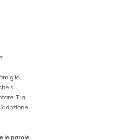
e
amiglia,
che si
tare. Tra
 l’adozione
 le parole