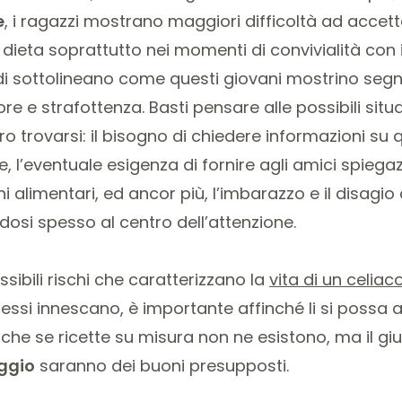
e
, i ragazzi mostrano maggiori difficoltà ad accett
la dieta soprattutto nei momenti di convivialità con 
di sottolineano come questi giovani mostrino segni d
e e strafottenza. Basti pensare alle possibili situa
ro trovarsi: il bisogno di chiedere informazioni su
 l’eventuale esigenza di fornire agli amici spiegazi
ni alimentari, ed ancor più, l’imbarazzo e il disagio
osi spesso al centro dell’attenzione.
ssibili rischi che caratterizzano la
vita di un celiac
ssi innescano, è importante affinché li si possa 
nche se ricette su misura non ne esistono, ma il gi
ggio
saranno dei buoni presupposti.