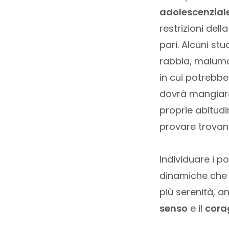
adolescenzial
restrizioni del
pari. Alcuni stu
rabbia, malumor
in cui potrebbe
dovrà mangiare,
proprie abitudi
provare trovand
Individuare i po
dinamiche che e
più serenità, a
senso
e il
cora