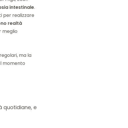
sia intestinale
.
ti per realizzare
no realtà
r meglio
regolari, ma la
 al momento
à quotidiane, e