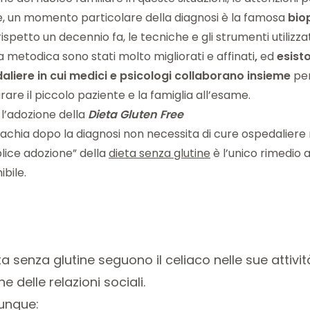
e, un momento particolare della diagnosi è la famosa
biop
rispetto un decennio fa, le tecniche e gli strumenti utilizza
 metodica sono stati molto migliorati e affinati
,
ed
esisto
aliere in cui medici e psicologi collaborano insieme
pe
are il piccolo paziente e la famiglia all’esame.
, l’adozione della
D
ieta Gluten F
ree
iachia dopo la diagnosi non necessita di cure ospedaliere 
lice adozione” della
dieta senza glutine
è l’unico rimedio
ibile.
ta senza glutine seguono il celiaco nelle sue attivit
ne delle relazioni sociali.
unque: