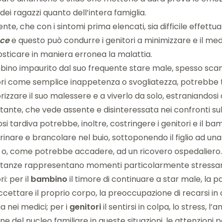
dei ragazzi quanto dell’intera famiglia.
nte, che con i sintomi prima elencati, sia difficile effettu
ce
e questo può condurre i genitori a minimizzare e il med
sticare in maniera erronea la malattia.
mbino impaurito dal suo frequente stare male, spesso sc
ori come semplice inappetenza o svogliatezza, potrebbe
orizzare il suo malessere e a viverlo da solo, estraniandosi 
tante, che vede assente e disinteressata nei confronti sul
si tardiva potrebbe, inoltre, costringere i genitori e il b
inare e brancolare nel buio, sottoponendo il figlio ad una 
 o, come potrebbe accadere, ad un ricovero ospedaliero
stanze rappresentano momenti particolarmente stressan
ri: per il
bambino
il timore di continuare a star male, la pau
cettare il proprio corpo, la preoccupazione di recarsi in 
ia nei medici; per i
genitori
il sentirsi in colpa, lo stress, l’a
ne del nucleo familiare in queste situazioni, le attenzioni per