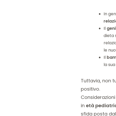
In gen
relazi
Il
geni
dieta
relazi
le nuo
Il
bam
la sua
Tuttavia, non t
positivo.
Considerazioni 
in
età pediatri
sfida posta dal