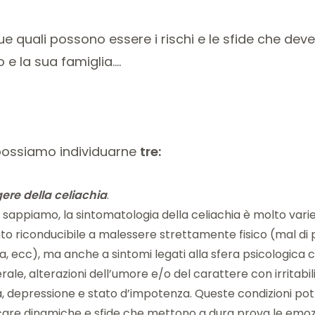
quali possono essere i rischi e le sfide che deve 
 e la sua famiglia….
 possiamo individuarne
tre:
ere della celiachia
.
sappiamo, la sintomatologia della celiachia è molto vari
to riconducibile a malessere strettamente fisico (mal di 
a, ecc), ma anche a sintomi legati alla sfera psicologica 
ale, alterazioni dell’umore e/o del carattere con irritabili
a, depressione e stato d’impotenza. Queste condizioni po
are dinamiche e sfide che mettono a dura prova le emozion