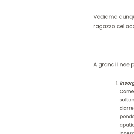
Vediamo dunque 
ragazzo celiaco
A grandi linee
Insorg
Come 
soltan
diarre
ponder
apati
innesc