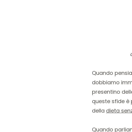
Quando pensiamo
dobbiamo immag
presentino del
queste sfide è 
della
dieta sen
Quando parliam