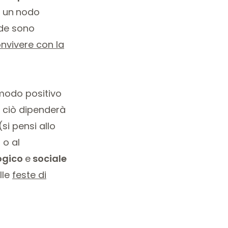
 un
nodo
ide sono
nvivere con la
 modo positivo
e ciò dipenderà
(si pensi allo
 o al
ogico
e
sociale
lle
feste di