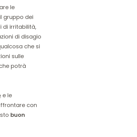
are le
il gruppo dei
i irritabilità,
zioni di disagio
 qualcosa che si
oni sulle
 che potrà
o
e le
affrontare con
usto
buon