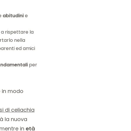
ie
abitudini
e
 a rispettare la
tarlo nella
parenti ed amici
ondamentali
per
ne in modo
i di celiachia
tà la nuova
; mentre in
età