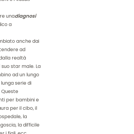
are una
diagnosi
ico a
ambiato anche dai
 tendere ad
dalla realtà
 suo star male. La
ambino ad un lungo
lunga serie di
. Queste
ti per bambini e
ra per il cibo, il
ospedale, la
ngoscia, la difficile
 i figli, ecc…