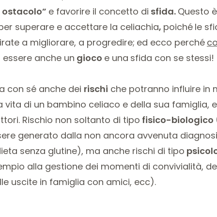
 ostacolo”
e favorire il concetto di
sfida.
Questo è
per superare e accettare la celiachia
,
poiché
le sf
irate a migliorare, a progredire;
ed ecco perché
co
 essere anche un
gioco
e una
sfida con se stessi!
ta con sé anche dei
rischi
che potranno influire in
a vita di un bambino celiaco e della sua famiglia, 
tori. Rischio non soltanto di tipo
fisico-biologico
sere generato dalla non ancora avvenuta diagnosi
dieta senza glutine), ma anche rischi di tipo
psicol
empio alla gestione dei momenti di convivialità, de
lle uscite in famiglia con amici, ecc).