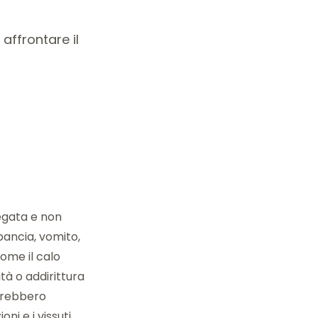
affrontare il
egata e non
pancia, vomito,
come il calo
tà o addirittura
trebbero
i e i vissuti