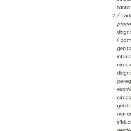
tanto 
È
evide
preco
diagno
Il ba
genit
interi
circos
diagno
peregr
esami
circo
genito
non ac
sfiduc
gestio