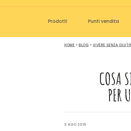
Vai
al
contenuto
Prodotti
Punti vendita
HOME
>
BLOG
>
VIVERE SENZA GLUTI
COSA S
PER 
3 AGO 2015