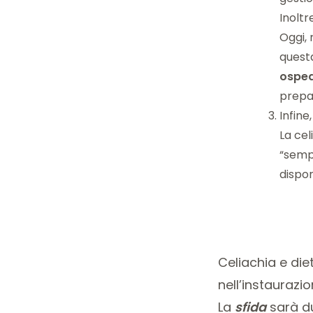
Inoltr
Oggi, 
questa
osped
prepar
Infine
La cel
“semp
dispon
Celiachia e die
nell’instaurazio
La
sfida
sarà d