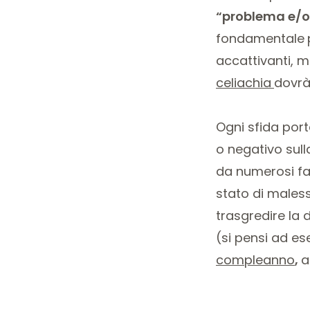
“problema e/o
fondamentale
accattivanti, m
celiachia
dovrà
Ogni sfida por
o negativo sull
da numerosi fat
stato di males
trasgredire la 
(si pensi ad es
compleanno
,
a